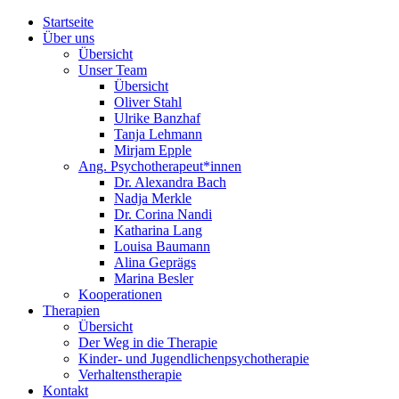
Startseite
Über uns
Übersicht
Unser Team
Übersicht
Oliver Stahl
Ulrike Banzhaf
Tanja Lehmann
Mirjam Epple
Ang. Psychotherapeut*innen
Dr. Alexandra Bach
Nadja Merkle
Dr. Corina Nandi
Katharina Lang
Louisa Baumann
Alina Geprägs
Marina Besler
Kooperationen
Therapien
Übersicht
Der Weg in die Therapie
Kinder- und Jugendlichenpsychotherapie
Verhaltenstherapie
Kontakt