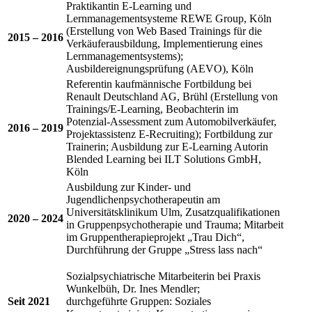
Praktikantin E-Learning und
Lernmanagementsysteme REWE Group, Köln
(Erstellung von Web Based Trainings für die
2015 – 2016
Verkäuferausbildung, Implementierung eines
Lernmanagementsystems);
Ausbildereignungsprüfung (AEVO), Köln
Referentin kaufmännische Fortbildung bei
Renault Deutschland AG, Brühl (Erstellung von
Trainings/E-Learning, Beobachterin im
Potenzial-Assessment zum Automobilverkäufer,
2016 – 2019
Projektassistenz E-Recruiting); Fortbildung zur
Trainerin; Ausbildung zur E-Learning Autorin
Blended Learning bei ILT Solutions GmbH,
Köln
Ausbildung zur Kinder- und
Jugendlichenpsychotherapeutin am
Universitätsklinikum Ulm, Zusatzqualifikationen
2020 – 2024
in Gruppenpsychotherapie und Trauma; Mitarbeit
im Gruppentherapieprojekt „Trau Dich“,
Durchführung der Gruppe „Stress lass nach“
Sozialpsychiatrische Mitarbeiterin bei Praxis
Wunkelbüh, Dr. Ines Mendler;
Seit 2021
durchgeführte Gruppen: Soziales