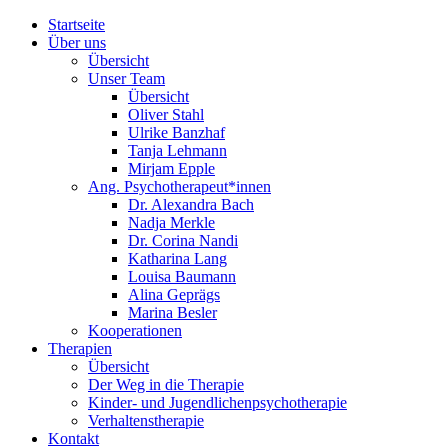
Startseite
Über uns
Übersicht
Unser Team
Übersicht
Oliver Stahl
Ulrike Banzhaf
Tanja Lehmann
Mirjam Epple
Ang. Psychotherapeut*innen
Dr. Alexandra Bach
Nadja Merkle
Dr. Corina Nandi
Katharina Lang
Louisa Baumann
Alina Geprägs
Marina Besler
Kooperationen
Therapien
Übersicht
Der Weg in die Therapie
Kinder- und Jugendlichenpsychotherapie
Verhaltenstherapie
Kontakt