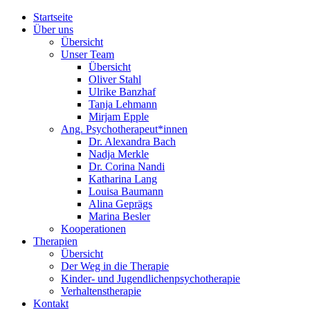
Startseite
Über uns
Übersicht
Unser Team
Übersicht
Oliver Stahl
Ulrike Banzhaf
Tanja Lehmann
Mirjam Epple
Ang. Psychotherapeut*innen
Dr. Alexandra Bach
Nadja Merkle
Dr. Corina Nandi
Katharina Lang
Louisa Baumann
Alina Geprägs
Marina Besler
Kooperationen
Therapien
Übersicht
Der Weg in die Therapie
Kinder- und Jugendlichenpsychotherapie
Verhaltenstherapie
Kontakt