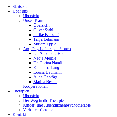
Startseite
Über uns
Übersicht
Unser Team
Übersicht
Oliver Stahl
Ulrike Banzhaf
Tanja Lehmann
Mirjam Epple
Ang. Psychotherapeut*innen
Dr. Alexandra Bach
Nadja Merkle
Dr. Corina Nandi
Katharina Lang
Louisa Baumann
Alina Geprägs
Marina Besler
Kooperationen
Therapien
Übersicht
Der Weg in die Therapie
Kinder- und Jugendlichenpsychotherapie
Verhaltenstherapie
Kontakt