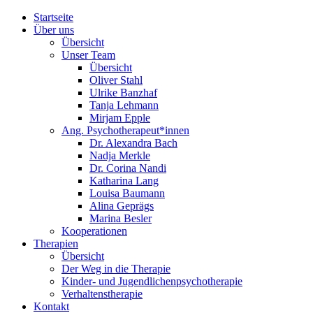
Startseite
Über uns
Übersicht
Unser Team
Übersicht
Oliver Stahl
Ulrike Banzhaf
Tanja Lehmann
Mirjam Epple
Ang. Psychotherapeut*innen
Dr. Alexandra Bach
Nadja Merkle
Dr. Corina Nandi
Katharina Lang
Louisa Baumann
Alina Geprägs
Marina Besler
Kooperationen
Therapien
Übersicht
Der Weg in die Therapie
Kinder- und Jugendlichenpsychotherapie
Verhaltenstherapie
Kontakt