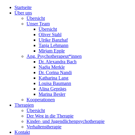
Startseite
Über uns
Übersicht
Unser Team
Übersicht
Oliver Stahl
Ulrike Banzhaf
Tanja Lehmann
Mirjam Epple
Ang. Psychotherapeut*innen
Dr. Alexandra Bach
Nadja Merkle
Dr. Corina Nandi
Katharina Lang
Louisa Baumann
Alina Geprägs
Marina Besler
Kooperationen
Therapien
Übersicht
Der Weg in die Therapie
Kinder- und Jugendlichenpsychotherapie
Verhaltenstherapie
Kontakt