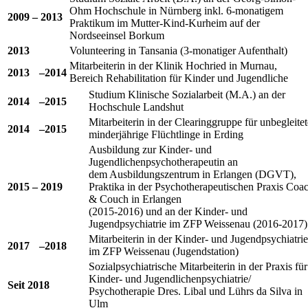
Ohm Hochschule in Nürnberg inkl. 6-monatigem
2009 – 2013
Praktikum im Mutter-Kind-Kurheim auf der
Nordseeinsel Borkum
2013
Volunteering in Tansania (3-monatiger Aufenthalt)
Mitarbeiterin in der Klinik Hochried in Murnau,
2013 –2014
Bereich Rehabilitation für Kinder und Jugendliche
Studium Klinische Sozialarbeit (M.A.) an der
2014 –2015
Hochschule Landshut
Mitarbeiterin in der Clearinggruppe für unbegleitet
2014 –2015
minderjährige Flüchtlinge in Erding
Ausbildung zur Kinder- und
Jugendlichenpsychotherapeutin an
dem Ausbildungszentrum in Erlangen (DGVT),
2015 – 2019
Praktika in der Psychotherapeutischen Praxis Coa
& Couch in Erlangen
(2015-2016) und an der Kinder- und
Jugendpsychiatrie im ZFP Weissenau (2016-2017)
Mitarbeiterin in der Kinder- und Jugendpsychiatrie
2017 –2018
im ZFP Weissenau (Jugendstation)
Sozialpsychiatrische Mitarbeiterin in der Praxis für
Kinder- und Jugendlichenpsychiatrie/
Seit 2018
Psychotherapie Dres. Libal und Lührs da Silva in
Ulm